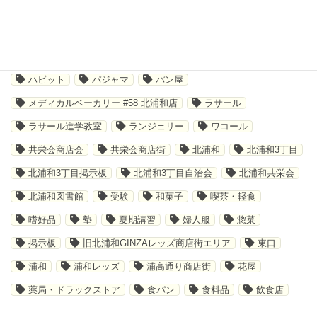
さいたま市
その他サービス
イベント
キャンペーン
ショッピング
ジム
ソックス
テイクアウト
デジタルスタンプラリー
トレーニング
ハビット
パジャマ
パン屋
メディカルベーカリー #58 北浦和店
ラサール
ラサール進学教室
ランジェリー
ワコール
共栄会商店会
共栄会商店街
北浦和
北浦和3丁目
北浦和3丁目掲示板
北浦和3丁目自治会
北浦和共栄会
北浦和図書館
受験
和菓子
喫茶・軽食
嗜好品
塾
夏期講習
婦人服
惣菜
掲示板
旧北浦和GINZAレッズ商店街エリア
東口
浦和
浦和レッズ
浦高通り商店街
花屋
薬局・ドラックストア
食パン
食料品
飲食店