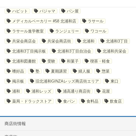
テイクアウト
デジタルスタンプラリー
トレーニング
ハビット
パジャマ
パン屋
メディカルベーカリー #58 北浦和店
ラサール
ラサール進学教室
ランジェリー
ワコール
共栄会商店会
共栄会商店街
北浦和
北浦和3丁目
北浦和3丁目掲示板
北浦和3丁目自治会
北浦和共栄会
北浦和図書館
受験
和菓子
喫茶・軽食
嗜好品
塾
夏期講習
婦人服
惣菜
掲示板
旧北浦和GINZAレッズ商店街エリア
東口
浦和
浦和レッズ
浦高通り商店街
花屋
薬局・ドラックストア
食パン
食料品
飲食店
商店街情報