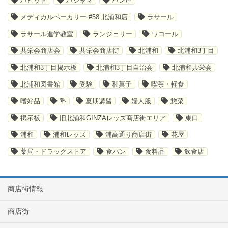
ハビット
パジャマ
パン屋
メディカルベーカリー #58 北浦和店
ラサール
ラサール進学教室
ランジェリー
ワコール
共栄会商店会
共栄会商店街
北浦和
北浦和3丁目
北浦和3丁目掲示板
北浦和3丁目自治会
北浦和共栄会
北浦和図書館
受験
和菓子
喫茶・軽食
嗜好品
塾
夏期講習
婦人服
惣菜
掲示板
旧北浦和GINZAレッズ商店街エリア
東口
浦和
浦和レッズ
浦高通り商店街
花屋
薬局・ドラックストア
食パン
食料品
飲食店
商店街情報
商店街