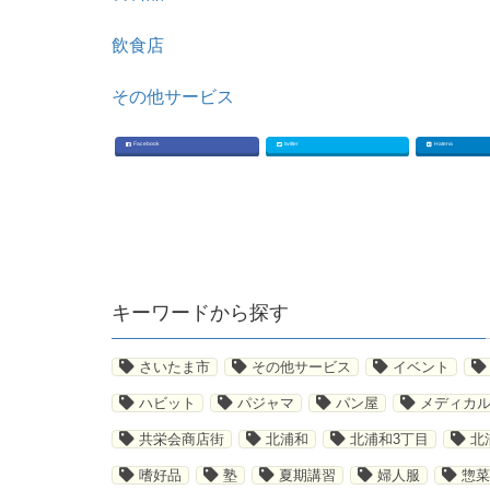
飲食店
その他サービス
Facebook
twitter
Hatena
キーワードから探す
さいたま市
その他サービス
イベント
ハビット
パジャマ
パン屋
メディカル
共栄会商店街
北浦和
北浦和3丁目
北
嗜好品
塾
夏期講習
婦人服
惣菜