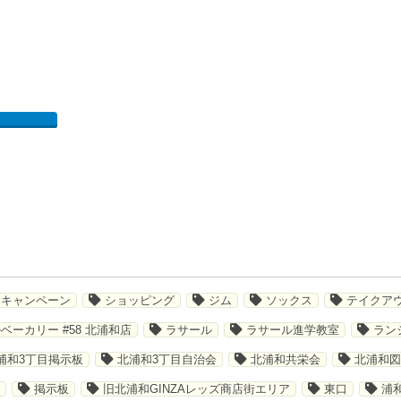
キャンペーン
ショッピング
ジム
ソックス
テイクア
ベーカリー #58 北浦和店
ラサール
ラサール進学教室
ラン
浦和3丁目掲示板
北浦和3丁目自治会
北浦和共栄会
北浦和図
掲示板
旧北浦和GINZAレッズ商店街エリア
東口
浦