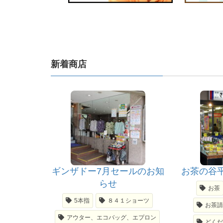
新着商店
ギンザドー7月セールのお知
お茶の谷
らせ
お茶
5本指
８４１ショーツ
お茶
アウター、エコバッグ、エプロン
どく