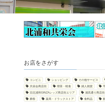
お店をさがす
コンビニ
ショッピング
その他サービス
共栄会商店街
喫茶・軽食
婦人雑貨
旧北浦和GINZAレッズ商店街エリア
浦高通り商店街
葬祭
薬局・ドラックストア
食料品