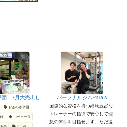
平園 7月大売出し
パーソナルジムPara’s
国際的な資格を持つ経験豊富な
お茶の谷平園
トレーナーの指導で安心して理
請け
コーヒー豆
想の体型を目指せます。ただ痩
だみ茶
なつめぐ