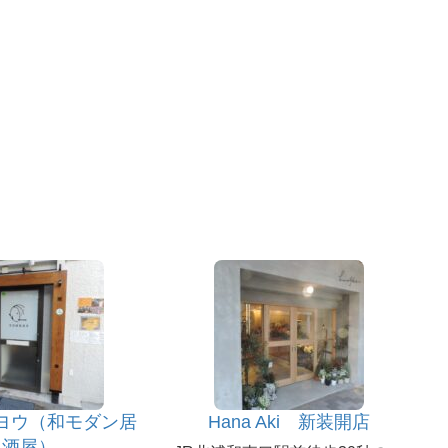
ヨウ（和モダン居
Hana Aki 新装開店
酒屋）