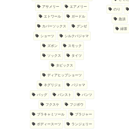
アサメリー
エアメリー
のり
エトワール
ガードル
急須
カバーソックス
グンゼ
緑茶
ショーツ
シルクパジャマ
ズボン
スモック
ソックス
タイツ
タビックス
ディアヒップショーツ
ネグリジェ
パジャマ
バッグ
パンスト
パンツ
フクスケ
フジボウ
ブラキャミソール
ブラジャー
ボディースーツ
ランジェリー