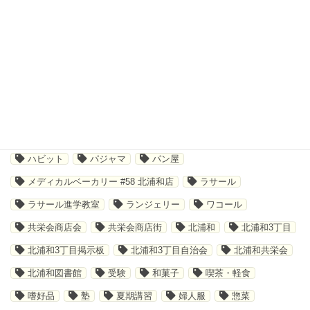
キーワードから探す
さいたま市
その他サービス
イベント
キャンペーン
ショッピング
ジム
ソックス
テイクアウト
デジタルスタンプラリー
トレーニング
ハビット
パジャマ
パン屋
メディカルベーカリー #58 北浦和店
ラサール
ラサール進学教室
ランジェリー
ワコール
共栄会商店会
共栄会商店街
北浦和
北浦和3丁目
北浦和3丁目掲示板
北浦和3丁目自治会
北浦和共栄会
北浦和図書館
受験
和菓子
喫茶・軽食
嗜好品
塾
夏期講習
婦人服
惣菜