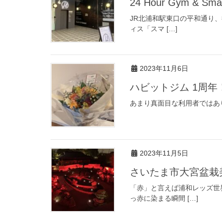
24 Hour Gym & Sma
JR北浦和駅東口の平和通り、
ィス「スマ […]
2023年11月6日
ハビットジム 1周年
あまり真面目な利用者ではあ
2023年11月5日
さいたま市大宮盆栽
「赤」と言えば浦和レッズ世
っ赤に染まる瞬間 […]