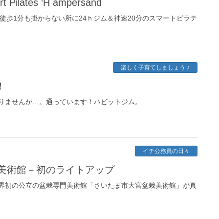
rt Pilates ‘H ampersand
徒歩1分も掛からない所に24ｈジム＆神速20分のスマートピラテ
楽しく子育てしましょう ♪
！
りませんが…。通っています！ハビットジム。
イチ公務員の日々
美術館－初のライトアップ
界初の公立の盆栽専門美術館「さいたま市大宮盆栽美術館」が真