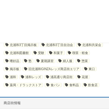
テイクアウト
デジタルスタンプラリー
トレーニング
ハビット
パジャマ
パン屋
メディカルベーカリー #58 北浦和店
ラサール
ラサール進学教室
ランジェリー
ワコール
共栄会商店会
共栄会商店街
北浦和
北浦和3丁目
北浦和3丁目掲示板
北浦和3丁目自治会
北浦和共栄会
北浦和図書館
受験
和菓子
喫茶・軽食
嗜好品
塾
夏期講習
婦人服
惣菜
掲示板
旧北浦和GINZAレッズ商店街エリア
東口
浦和
浦和レッズ
浦高通り商店街
花屋
薬局・ドラックストア
食パン
食料品
飲食店
商店街情報