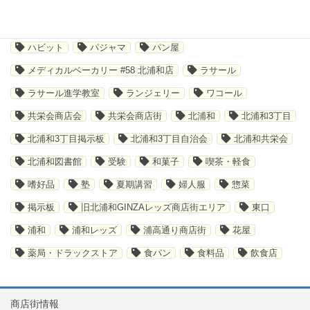
キャンペーン
ショッピング
ジム
ソックス
テイクアウト
デジタルスタンプラリー
トレーニング
ハビット
パジャマ
パン屋
メディカルベーカリー #58 北浦和店
ラサール
ラサール進学教室
ランジェリー
ワコール
共栄会商店会
共栄会商店街
北浦和
北浦和3丁目
北浦和3丁目掲示板
北浦和3丁目自治会
北浦和共栄会
北浦和図書館
受験
和菓子
喫茶・軽食
嗜好品
塾
夏期講習
婦人服
惣菜
掲示板
旧北浦和GINZAレッズ商店街エリア
東口
浦和
浦和レッズ
浦高通り商店街
花屋
薬局・ドラックストア
食パン
食料品
飲食店
商店街情報