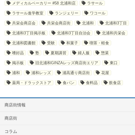
メディカルベーカリー #58 北浦和店
ラサール
ラサール進学教室
ランジェリー
ワコール
共栄会商店会
共栄会商店街
北浦和
北浦和3丁目
北浦和3丁目掲示板
北浦和3丁目自治会
北浦和共栄会
北浦和図書館
受験
和菓子
喫茶・軽食
嗜好品
塾
夏期講習
婦人服
惣菜
掲示板
旧北浦和GINZAレッズ商店街エリア
東口
浦和
浦和レッズ
浦高通り商店街
花屋
薬局・ドラックストア
食パン
食料品
飲食店
商店街情報
商店街
コラム