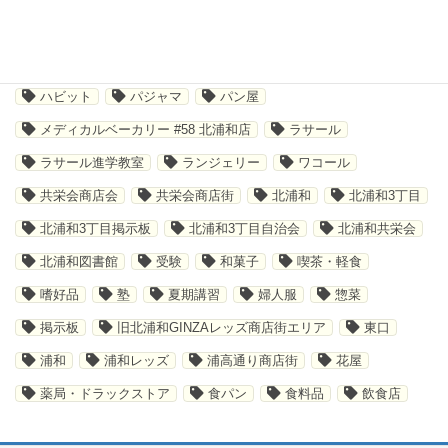
キャンペーン
ショッピング
ジム
ソックス
テイクアウト
デジタルスタンプラリー
トレーニング
ハビット
パジャマ
パン屋
メディカルベーカリー #58 北浦和店
ラサール
ラサール進学教室
ランジェリー
ワコール
共栄会商店会
共栄会商店街
北浦和
北浦和3丁目
北浦和3丁目掲示板
北浦和3丁目自治会
北浦和共栄会
北浦和図書館
受験
和菓子
喫茶・軽食
嗜好品
塾
夏期講習
婦人服
惣菜
掲示板
旧北浦和GINZAレッズ商店街エリア
東口
浦和
浦和レッズ
浦高通り商店街
花屋
薬局・ドラックストア
食パン
食料品
飲食店