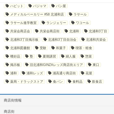
ハビット
パジャマ
パン屋
メディカルベーカリー #58 北浦和店
ラサール
ラサール進学教室
ランジェリー
ワコール
共栄会商店会
共栄会商店街
北浦和
北浦和3丁目
北浦和3丁目掲示板
北浦和3丁目自治会
北浦和共栄会
北浦和図書館
受験
和菓子
喫茶・軽食
嗜好品
塾
夏期講習
婦人服
惣菜
掲示板
旧北浦和GINZAレッズ商店街エリア
東口
浦和
浦和レッズ
浦高通り商店街
花屋
薬局・ドラックストア
食パン
食料品
飲食店
商店街情報
商店街