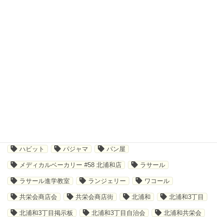
2019年9月
キーワードから探す
さいたま市
その他サービス
イベント
キャンペーン
ショッピング
ジム
ソックス
テイクアウト
デジタルスタンプラリー
トレーニング
ハビット
パジャマ
パン屋
メディカルベーカリー #58 北浦和店
ラサール
ラサール進学教室
ランジェリー
ワコール
共栄会商店会
共栄会商店街
北浦和
北浦和3丁目
北浦和3丁目掲示板
北浦和3丁目自治会
北浦和共栄会