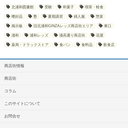
北浦和図書館
受験
和菓子
喫茶・軽食
嗜好品
塾
夏期講習
婦人服
惣菜
掲示板
旧北浦和GINZAレッズ商店街エリア
東口
浦和
浦和レッズ
浦高通り商店街
花屋
薬局・ドラックストア
食パン
食料品
飲食店
商店街情報
商店街
コラム
このサイトについて
お問合せ