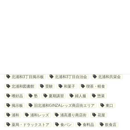
さいたま市
その他サービス
イベント
キャンペーン
ショッピング
ジム
ソックス
テイクアウト
デジタルスタンプラリー
トレーニング
ハビット
パジャマ
パン屋
メディカルベーカリー #58 北浦和店
ラサール
ラサール進学教室
ランジェリー
ワコール
共栄会商店会
共栄会商店街
北浦和
北浦和3丁目
北浦和3丁目掲示板
北浦和3丁目自治会
北浦和共栄会
北浦和図書館
受験
和菓子
喫茶・軽食
嗜好品
塾
夏期講習
婦人服
惣菜
掲示板
旧北浦和GINZAレッズ商店街エリア
東口
浦和
浦和レッズ
浦高通り商店街
花屋
薬局・ドラックストア
食パン
食料品
飲食店