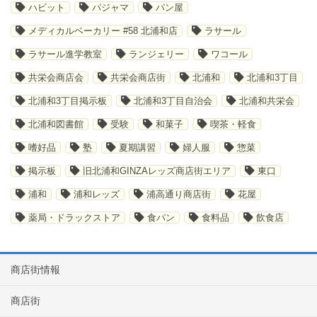
ハビット
パジャマ
パン屋
メディカルベーカリー #58 北浦和店
ラサール
ラサール進学教室
ランジェリー
ワコール
共栄会商店会
共栄会商店街
北浦和
北浦和3丁目
北浦和3丁目掲示板
北浦和3丁目自治会
北浦和共栄会
北浦和図書館
受験
和菓子
喫茶・軽食
嗜好品
塾
夏期講習
婦人服
惣菜
掲示板
旧北浦和GINZAレッズ商店街エリア
東口
浦和
浦和レッズ
浦高通り商店街
花屋
薬局・ドラックストア
食パン
食料品
飲食店
商店街情報
商店街